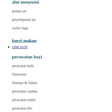
alat menyusui
pompa asi
penyimpanan asi
cooler bags
kursi makan
LINK SLOT
perawatan bayi
perawatan kulit
Sunscreen
Shampo & Sabun
perawatan rambut
perawatan mulut
perawatan diri