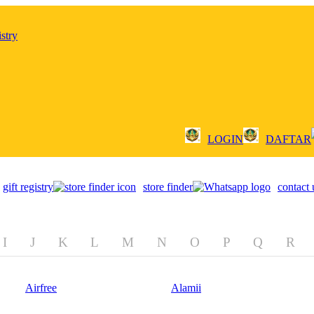
istry
LOGIN
DAFTAR
gift registry
store finder
contact 
I
J
K
L
M
N
O
P
Q
R
Airfree
Alamii