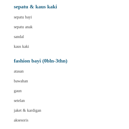
sepatu & kaus kaki
sepatu bayi
sepatu anak
sandal
kaus kaki
fashion bayi (0bln-3thn)
atasan
bawahan
gaun
setelan
jaket & kardigan
aksesoris