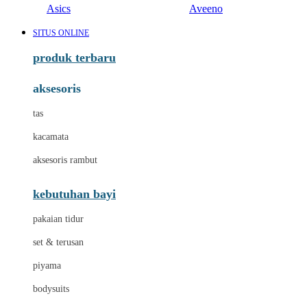
Asics
Aveeno
SITUS ONLINE
produk terbaru
aksesoris
tas
kacamata
aksesoris rambut
kebutuhan bayi
pakaian tidur
set & terusan
piyama
bodysuits