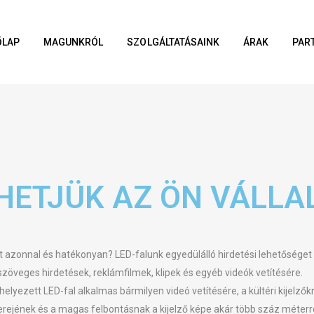
ŐLAP
MAGUNKRÓL
SZOLGÁLTATÁSAINK
ÁRAK
PAR
HETJÜK AZ ÖN VÁLLA
 azonnal és hatékonyan? LED-falunk egyedülálló hirdetési lehetőséget k
zöveges hirdetések, reklámfilmek, klipek és egyéb videók vetítésére.
elyezett LED-fal alkalmas bármilyen videó vetítésére, a kültéri kijelz
jének és a magas felbontásnak a kijelző képe akár több száz méterre i