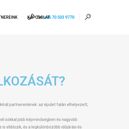
TNEREINK
KAPCSOLAT
Tel:
+36 70 503 9770
LKOZÁSÁT?
ínál partnereinknek: az épület falán elhelyezett,
őknél sokkal jobb képminőségben és nagyobb
s ellátszik, és a legkülönbözőbb időjárási és