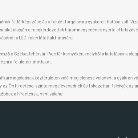
mának feltérképezése és a felület forgalomra gyakorolt hatása volt. Vi
sgálat alapján a megkérdezettek háromnegyedének nyerte el tetszését a 
vásárolt a LED-falon látottak hatására.
mző a Székesfehérvári Piac tér környékén, melyből a kutatásaink alapján 
ézni a felületen látottakat.
kai megoldások közterületen való megjelenése valamint a gyakran vál
így az Ön hírdetései szinte megelevenednek és fokozottan felhívják az 
őbbek a hírdetések, mint valaha!