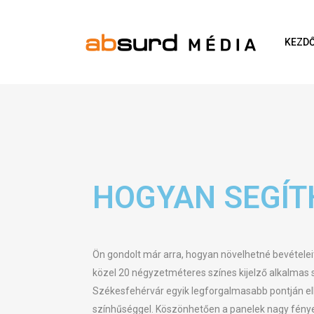
KEZD
HOGYAN SEGÍT
Ön gondolt már arra, hogyan növelhetné bevételeit
közel 20 négyzetméteres színes kijelző alkalmas s
Székesfehérvár egyik legforgalmasabb pontján elh
színhűséggel. Köszönhetően a panelek nagy fényere