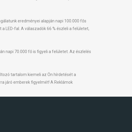
zsgálatunk eredményei alapján napi 100.000 fős
LED-fal. A válaszadók 66 % észleli a felületet,
napi 70.000 fő is figyeli a felületet. Az észlelés
tozó tartalom kiemeli az Ön hírdetését a
arra járó emberek figyelmét! A Reklámok