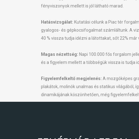
fényviszonyok mellett is jól látható marad.
Hatásvizsgálat:
Kutatási célunk a Piac tér forgal
gyalogos- és gépkocsifogalmat számláltunk. A viz
40 % vissza tudja idézni a látottakat, sőt 22% már 
Magas nézettség:
Napi 100.000 fős forgalom jelle
és a figyelem mellett a többségük vissza is tudja id
Figyelemfelkeltő megjelenés:
A mozgóképes grafi
plakátok, molinók unalmas és statikus világából, 
dinamikájának köszönhetően, még figyelemfelkelt