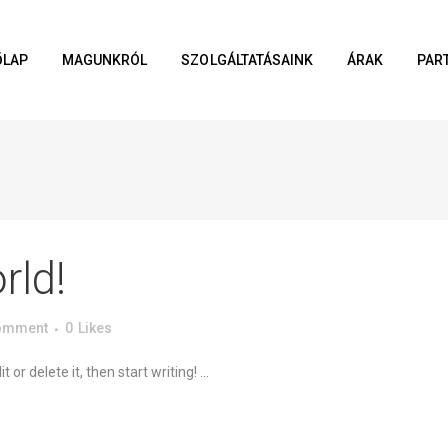
ŐLAP
MAGUNKRÓL
SZOLGÁLTATÁSAINK
ÁRAK
PAR
rld!
omment
0
Likes
or delete it, then start writing! ...