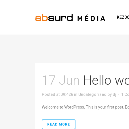
KEZD
17 Jun
Hello wo
Posted at 09:42h
in
Uncategorized
by
dj
1 C
Welcome to WordPress. This is your first post. Edit 
READ MORE